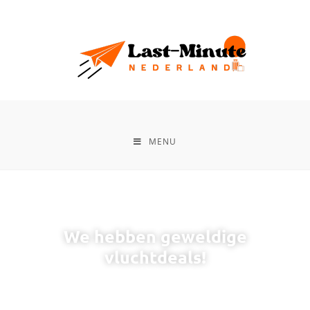
MENU
We hebben geweldige
vluchtdeals!
Zoek en boek vluchten zonder boekingskosten